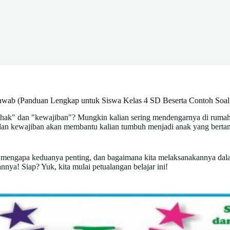
awab (Panduan Lengkap untuk Siswa Kelas 4 SD Beserta Contoh Soal
k" dan "kewajiban"? Mungkin kalian sering mendengarnya di rumah, di s
 dan kewajiban akan membantu kalian tumbuh menjadi anak yang bertan
an, mengapa keduanya penting, dan bagaimana kita melaksanakannya dala
ya! Siap? Yuk, kita mulai petualangan belajar ini!