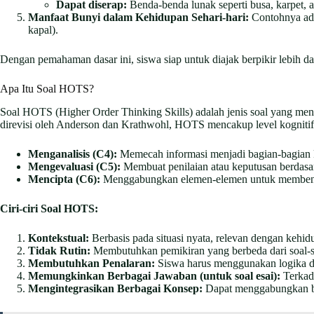
Dapat diserap:
Benda-benda lunak seperti busa, karpet, a
Manfaat Bunyi dalam Kehidupan Sehari-hari:
Contohnya ada
kapal).
Dengan pemahaman dasar ini, siswa siap untuk diajak berpikir lebih d
Apa Itu Soal HOTS?
Soal HOTS (Higher Order Thinking Skills) adalah jenis soal yang me
direvisi oleh Anderson dan Krathwohl, HOTS mencakup level kognitif
Menganalisis (C4):
Memecah informasi menjadi bagian-bagian 
Mengevaluasi (C5):
Membuat penilaian atau keputusan berdasark
Mencipta (C6):
Menggabungkan elemen-elemen untuk membentuk
Ciri-ciri Soal HOTS:
Kontekstual:
Berbasis pada situasi nyata, relevan dengan kehidu
Tidak Rutin:
Membutuhkan pemikiran yang berbeda dari soal-soa
Membutuhkan Penalaran:
Siswa harus menggunakan logika 
Memungkinkan Berbagai Jawaban (untuk soal esai):
Terkada
Mengintegrasikan Berbagai Konsep:
Dapat menggabungkan be