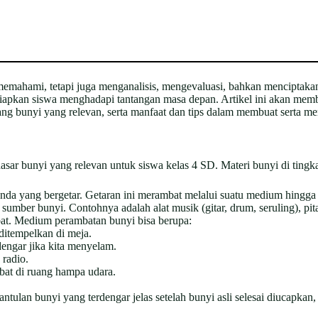
mahami, tetapi juga menganalisis, mengevaluasi, bahkan menciptakan
apkan siswa menghadapi tantangan masa depan. Artikel ini akan memb
g bunyi yang relevan, serta manfaat dan tips dalam membuat serta m
sar bunyi yang relevan untuk siswa kelas 4 SD. Materi bunyi di tingk
nda yang bergetar. Getaran ini merambat melalui suatu medium hingga s
mber bunyi. Contohnya adalah alat musik (gitar, drum, seruling), pita
. Medium perambatan bunyi bisa berupa:
ditempelkan di meja.
dengar jika kita menyelam.
 radio.
bat di ruang hampa udara.
tulan bunyi yang terdengar jelas setelah bunyi asli selesai diucapka