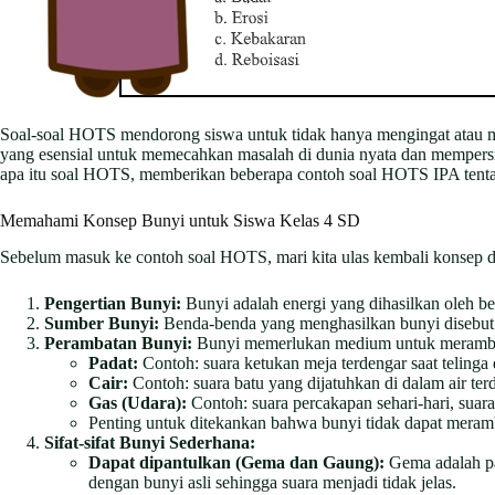
Soal-soal HOTS mendorong siswa untuk tidak hanya mengingat atau me
yang esensial untuk memecahkan masalah di dunia nyata dan mempersi
apa itu soal HOTS, memberikan beberapa contoh soal HOTS IPA tentan
Memahami Konsep Bunyi untuk Siswa Kelas 4 SD
Sebelum masuk ke contoh soal HOTS, mari kita ulas kembali konsep da
Pengertian Bunyi:
Bunyi adalah energi yang dihasilkan oleh be
Sumber Bunyi:
Benda-benda yang menghasilkan bunyi disebut su
Perambatan Bunyi:
Bunyi memerlukan medium untuk merambat
Padat:
Contoh: suara ketukan meja terdengar saat telinga 
Cair:
Contoh: suara batu yang dijatuhkan di dalam air ter
Gas (Udara):
Contoh: suara percakapan sehari-hari, suara
Penting untuk ditekankan bahwa bunyi tidak dapat meram
Sifat-sifat Bunyi Sederhana:
Dapat dipantulkan (Gema dan Gaung):
Gema adalah pan
dengan bunyi asli sehingga suara menjadi tidak jelas.