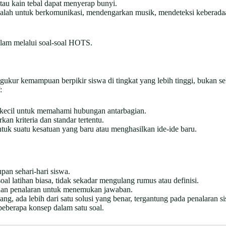
tau kain tebal dapat menyerap bunyi.
lah untuk berkomunikasi, mendengarkan musik, mendeteksi keberadaan 
alam melalui soal-soal HOTS.
ngukur kemampuan berpikir siswa di tingkat yang lebih tinggi, buka
:
kecil untuk memahami hubungan antarbagian.
an kriteria dan standar tertentu.
 suatu kesatuan yang baru atau menghasilkan ide-ide baru.
pan sehari-hari siswa.
l latihan biasa, tidak sekadar mengulang rumus atau definisi.
dan penalaran untuk menemukan jawaban.
ng, ada lebih dari satu solusi yang benar, tergantung pada penalaran s
berapa konsep dalam satu soal.