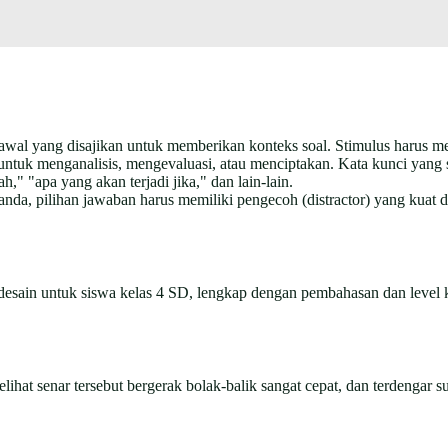
 awal yang disajikan untuk memberikan konteks soal. Stimulus harus me
untuk menganalisis, mengevaluasi, atau menciptakan. Kata kunci yan
h," "apa yang akan terjadi jika," dan lain-lain.
anda, pilihan jawaban harus memiliki pengecoh (distractor) yang kuat 
esain untuk siswa kelas 4 SD, lengkap dengan pembahasan dan level k
elihat senar tersebut bergerak bolak-balik sangat cepat, dan terdengar 