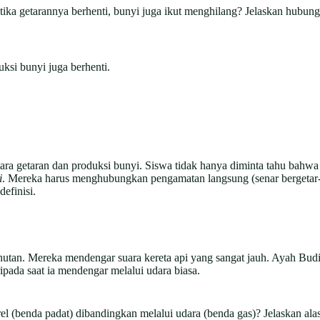
etika getarannya berhenti, bunyi juga ikut menghilang? Jelaskan hubu
uksi bunyi juga berhenti.
ra getaran dan produksi bunyi. Siswa tidak hanya diminta tahu bahwa 
i
. Mereka harus menghubungkan pengamatan langsung (senar bergetar-b
efinisi.
utan. Mereka mendengar suara kereta api yang sangat jauh. Ayah Budi
ripada saat ia mendengar melalui udara biasa.
i rel (benda padat) dibandingkan melalui udara (benda gas)? Jelaskan 