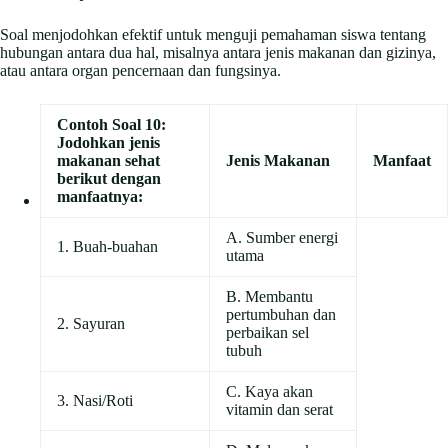
Soal menjodohkan efektif untuk menguji pemahaman siswa tentang
hubungan antara dua hal, misalnya antara jenis makanan dan gizinya,
atau antara organ pencernaan dan fungsinya.
Contoh Soal 10:
Jodohkan jenis
makanan sehat
Jenis Makanan
Manfaat
berikut dengan
manfaatnya:
A. Sumber energi
1. Buah-buahan
utama
B. Membantu
pertumbuhan dan
2. Sayuran
perbaikan sel
tubuh
C. Kaya akan
3. Nasi/Roti
vitamin dan serat