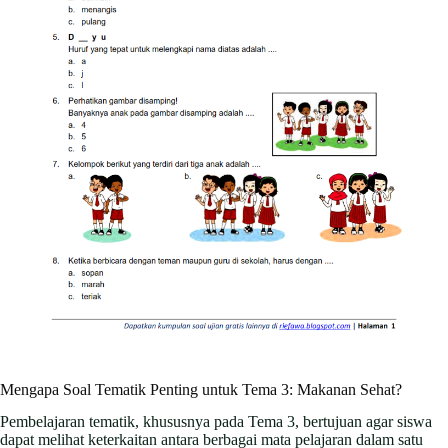
Mengapa Soal Tematik Penting untuk Tema 3: Makanan Sehat?
Pembelajaran tematik, khususnya pada Tema 3, bertujuan agar siswa
dapat melihat keterkaitan antara berbagai mata pelajaran dalam satu