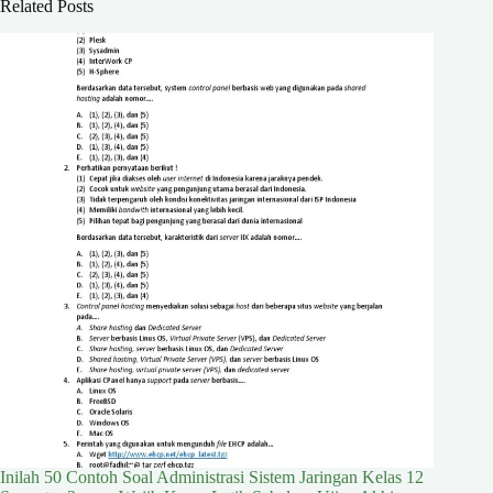
Related Posts
Inilah 50 Contoh Soal Administrasi Sistem Jaringan Kelas 12