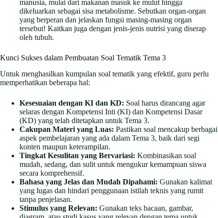
manusia, mulai dari makanan masuk ke mulut hingga
dikeluarkan sebagai sisa metabolisme. Sebutkan organ-organ
yang berperan dan jelaskan fungsi masing-masing organ
tersebut! Kaitkan juga dengan jenis-jenis nutrisi yang diserap
oleh tubuh.
Kunci Sukses dalam Pembuatan Soal Tematik Tema 3
Untuk menghasilkan kumpulan soal tematik yang efektif, guru perlu
memperhatikan beberapa hal:
Kesesuaian dengan KI dan KD:
Soal harus dirancang agar
selaras dengan Kompetensi Inti (KI) dan Kompetensi Dasar
(KD) yang telah ditetapkan untuk Tema 3.
Cakupan Materi yang Luas:
Pastikan soal mencakup berbagai
aspek pembelajaran yang ada dalam Tema 3, baik dari segi
konten maupun keterampilan.
Tingkat Kesulitan yang Bervariasi:
Kombinasikan soal
mudah, sedang, dan sulit untuk mengukur kemampuan siswa
secara komprehensif.
Bahasa yang Jelas dan Mudah Dipahami:
Gunakan kalimat
yang lugas dan hindari penggunaan istilah teknis yang rumit
tanpa penjelasan.
Stimulus yang Relevan:
Gunakan teks bacaan, gambar,
diagram, atau studi kasus yang relevan dengan tema untuk