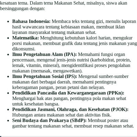
kesatuan tema. Dalam tema Makanan Sehat, misalnya, siswa akan
bersinggungan dengan:
Bahasa Indonesia:
Membaca teks tentang gizi, menulis laporan
hasil wawancara tentang kebiasaan makan, membuat iklan
layanan masyarakat tentang makanan sehat.
Matematika:
Menghitung kebutuhan kalori harian, mengukur
porsi makanan, membuat grafik data tentang jenis makanan yang
dikonsumsi.
Ilmu Pengetahuan Alam (IPA):
Memahami fungsi organ
pencernaan, mengenal jenis-jenis nutrisi (karbohidrat, protein,
lemak, vitamin, mineral), mengidentifikasi proses pengolahan
makanan (memasak, mengawetkan).
Ilmu Pengetahuan Sosial (IPS):
Mengenal sumber-sumber
makanan dari berbagai daerah, memahami pentingnya
keberagaman pangan, peran petani dan nelayan.
Pendidikan Pancasila dan Kewarganegaraan (PPKn):
Menghargai hak atas pangan, pentingnya pola makan sehat
untuk kesehatan bangsa.
Pendidikan Jasmani, Olahraga, dan Kesehatan (PJOK):
Hubungan antara makanan sehat dan aktivitas fisik.
Seni Budaya dan Prakarya (SBdP):
Membuat poster atau
gambar tentang makanan sehat, membuat resep makanan sehat.