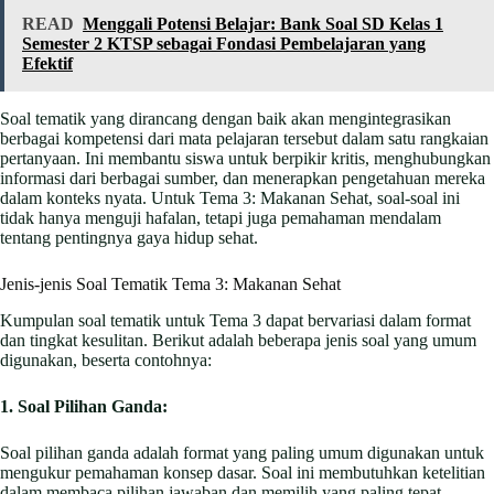
READ
Menggali Potensi Belajar: Bank Soal SD Kelas 1
Semester 2 KTSP sebagai Fondasi Pembelajaran yang
Efektif
Soal tematik yang dirancang dengan baik akan mengintegrasikan
berbagai kompetensi dari mata pelajaran tersebut dalam satu rangkaian
pertanyaan. Ini membantu siswa untuk berpikir kritis, menghubungkan
informasi dari berbagai sumber, dan menerapkan pengetahuan mereka
dalam konteks nyata. Untuk Tema 3: Makanan Sehat, soal-soal ini
tidak hanya menguji hafalan, tetapi juga pemahaman mendalam
tentang pentingnya gaya hidup sehat.
Jenis-jenis Soal Tematik Tema 3: Makanan Sehat
Kumpulan soal tematik untuk Tema 3 dapat bervariasi dalam format
dan tingkat kesulitan. Berikut adalah beberapa jenis soal yang umum
digunakan, beserta contohnya:
1. Soal Pilihan Ganda:
Soal pilihan ganda adalah format yang paling umum digunakan untuk
mengukur pemahaman konsep dasar. Soal ini membutuhkan ketelitian
dalam membaca pilihan jawaban dan memilih yang paling tepat.