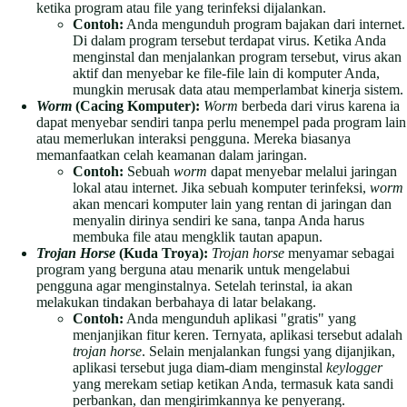
ketika program atau file yang terinfeksi dijalankan.
Contoh:
Anda mengunduh program bajakan dari internet.
Di dalam program tersebut terdapat virus. Ketika Anda
menginstal dan menjalankan program tersebut, virus akan
aktif dan menyebar ke file-file lain di komputer Anda,
mungkin merusak data atau memperlambat kinerja sistem.
Worm
(Cacing Komputer):
Worm
berbeda dari virus karena ia
dapat menyebar sendiri tanpa perlu menempel pada program lain
atau memerlukan interaksi pengguna. Mereka biasanya
memanfaatkan celah keamanan dalam jaringan.
Contoh:
Sebuah
worm
dapat menyebar melalui jaringan
lokal atau internet. Jika sebuah komputer terinfeksi,
worm
akan mencari komputer lain yang rentan di jaringan dan
menyalin dirinya sendiri ke sana, tanpa Anda harus
membuka file atau mengklik tautan apapun.
Trojan Horse
(Kuda Troya):
Trojan horse
menyamar sebagai
program yang berguna atau menarik untuk mengelabui
pengguna agar menginstalnya. Setelah terinstal, ia akan
melakukan tindakan berbahaya di latar belakang.
Contoh:
Anda mengunduh aplikasi "gratis" yang
menjanjikan fitur keren. Ternyata, aplikasi tersebut adalah
trojan horse
. Selain menjalankan fungsi yang dijanjikan,
aplikasi tersebut juga diam-diam menginstal
keylogger
yang merekam setiap ketikan Anda, termasuk kata sandi
perbankan, dan mengirimkannya ke penyerang.