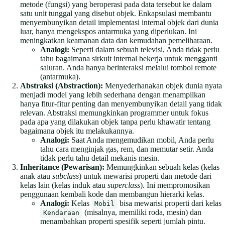
metode (fungsi) yang beroperasi pada data tersebut ke dalam
satu unit tunggal yang disebut objek. Enkapsulasi membantu
menyembunyikan detail implementasi internal objek dari dunia
luar, hanya mengekspos antarmuka yang diperlukan. Ini
meningkatkan keamanan data dan kemudahan pemeliharaan.
Analogi:
Seperti dalam sebuah televisi, Anda tidak perlu
tahu bagaimana sirkuit internal bekerja untuk mengganti
saluran. Anda hanya berinteraksi melalui tombol remote
(antarmuka).
Abstraksi (Abstraction):
Menyederhanakan objek dunia nyata
menjadi model yang lebih sederhana dengan menampilkan
hanya fitur-fitur penting dan menyembunyikan detail yang tidak
relevan. Abstraksi memungkinkan programmer untuk fokus
pada apa yang dilakukan objek tanpa perlu khawatir tentang
bagaimana objek itu melakukannya.
Analogi:
Saat Anda mengemudikan mobil, Anda perlu
tahu cara menginjak gas, rem, dan memutar setir. Anda
tidak perlu tahu detail mekanis mesin.
Inheritance (Pewarisan):
Memungkinkan sebuah kelas (kelas
anak atau
subclass
) untuk mewarisi properti dan metode dari
kelas lain (kelas induk atau
superclass
). Ini mempromosikan
penggunaan kembali kode dan membangun hierarki kelas.
Analogi:
Kelas
bisa mewarisi properti dari kelas
Mobil
(misalnya, memiliki roda, mesin) dan
Kendaraan
menambahkan properti spesifik seperti jumlah pintu.