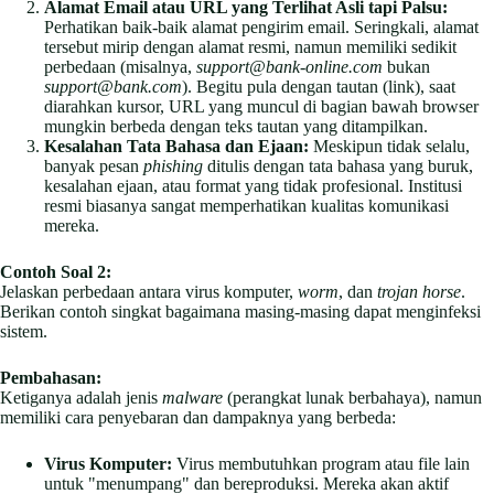
Alamat Email atau URL yang Terlihat Asli tapi Palsu:
Perhatikan baik-baik alamat pengirim email. Seringkali, alamat
tersebut mirip dengan alamat resmi, namun memiliki sedikit
perbedaan (misalnya,
support@bank-online.com
bukan
support@bank.com
). Begitu pula dengan tautan (link), saat
diarahkan kursor, URL yang muncul di bagian bawah browser
mungkin berbeda dengan teks tautan yang ditampilkan.
Kesalahan Tata Bahasa dan Ejaan:
Meskipun tidak selalu,
banyak pesan
phishing
ditulis dengan tata bahasa yang buruk,
kesalahan ejaan, atau format yang tidak profesional. Institusi
resmi biasanya sangat memperhatikan kualitas komunikasi
mereka.
Contoh Soal 2:
Jelaskan perbedaan antara virus komputer,
worm
, dan
trojan horse
.
Berikan contoh singkat bagaimana masing-masing dapat menginfeksi
sistem.
Pembahasan:
Ketiganya adalah jenis
malware
(perangkat lunak berbahaya), namun
memiliki cara penyebaran dan dampaknya yang berbeda:
Virus Komputer:
Virus membutuhkan program atau file lain
untuk "menumpang" dan bereproduksi. Mereka akan aktif