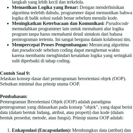
langkah yang lebih kecil dan terkelola.
Memastikan Logika yang Benar:
Dengan mendefinisikan
algoritma terlebih dahulu, programmer dapat memastikan bahwa
logika di balik solusi sudah benar sebelum menulis kode.
Meningkatkan Keterbacaan dan Komunikasi:
Pseudocode
memudahkan programmer lain untuk memahami alur logika
program tanpa harus memahami detail sintaksis dari bahasa
pemrograman tertentu. Ini sangat berguna dalam kolaborasi tim.
Mempercepat Proses Pengembangan:
Merancang algoritma
dan
pseudocode
sebelum coding dapat menghemat waktu
karena membantu menghindari kesalahan logika yang seringkali
sulit diperbaiki di tahap coding.
Contoh Soal 9:
Jelaskan konsep dasar dari pemrograman berorientasi objek (OOP).
Sebutkan minimal dua prinsip utama OOP.
Pembahasan:
Pemrograman Berorientasi Objek (OOP) adalah paradigma
pemrograman yang didasarkan pada konsep "objek", yang dapat berisi
data (dalam bentuk bidang, atribut, atau properti) dan kode (dalam
bentuk prosedur, metode, atau fungsi). Prinsip utama OOP adalah:
Enkapsulasi (Encapsulation):
Membungkus data (atribut) dan