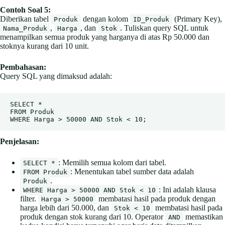
Contoh Soal 5:
Diberikan tabel
dengan kolom
(Primary Key),
Produk
ID_Produk
,
, dan
. Tuliskan query SQL untuk
Nama_Produk
Harga
Stok
menampilkan semua produk yang harganya di atas Rp 50.000 dan
stoknya kurang dari 10 unit.
Pembahasan:
Query SQL yang dimaksud adalah:
SELECT *

FROM Produk

WHERE Harga > 50000 AND Stok < 10;
Penjelasan:
: Memilih semua kolom dari tabel.
SELECT *
: Menentukan tabel sumber data adalah
FROM Produk
.
Produk
: Ini adalah klausa
WHERE Harga > 50000 AND Stok < 10
filter.
membatasi hasil pada produk dengan
Harga > 50000
harga lebih dari 50.000, dan
membatasi hasil pada
Stok < 10
produk dengan stok kurang dari 10. Operator
memastikan
AND