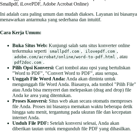
Smallpdf, iLovePDF, Adobe Acrobat Online)
Ini adalah cara paling umum dan mudah diakses. Layanan ini biasanya
menawarkan antarmuka yang sederhana dan intuitif.
Cara Kerja Umum:
Buka Situs Web:
Kunjungi salah satu situs konverter online
terkemuka seperti
,
,
smallpdf.com
ilovepdf.com
, atau
adobe.com/acrobat/online/word-to-pdf.html
.
pdf2doc.com
Pilih Opsi Konversi:
Cari tombol atau opsi yang bertuliskan
"Word to PDF", "Convert Word to PDF", atau serupa.
Unggah File Word Anda:
Anda akan diminta untuk
mengunggah file Word Anda. Biasanya, ada tombol "Pilih File"
atau Anda bisa menyeret dan melepaskan (drag and drop) file
Anda ke area yang ditentukan.
Proses Konversi:
Situs web akan secara otomatis memproses
file Anda. Proses ini biasanya memakan waktu beberapa detik
hingga satu menit, tergantung pada ukuran file dan kecepatan
internet Anda.
Unduh File PDF:
Setelah konversi selesai, Anda akan
diberikan tautan untuk mengunduh file PDF yang dihasilkan.