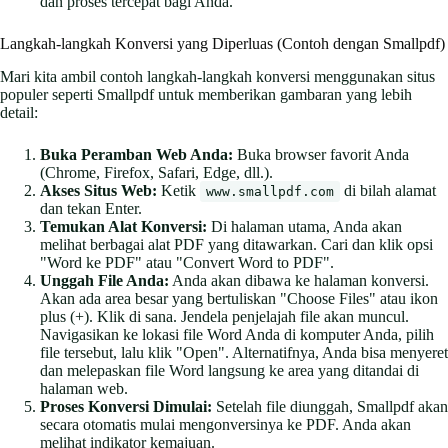
dan proses tercepat bagi Anda.
Langkah-langkah Konversi yang Diperluas (Contoh dengan Smallpdf)
Mari kita ambil contoh langkah-langkah konversi menggunakan situs
populer seperti Smallpdf untuk memberikan gambaran yang lebih
detail:
Buka Peramban Web Anda:
Buka browser favorit Anda
(Chrome, Firefox, Safari, Edge, dll.).
Akses Situs Web:
Ketik
di bilah alamat
www.smallpdf.com
dan tekan Enter.
Temukan Alat Konversi:
Di halaman utama, Anda akan
melihat berbagai alat PDF yang ditawarkan. Cari dan klik opsi
"Word ke PDF" atau "Convert Word to PDF".
Unggah File Anda:
Anda akan dibawa ke halaman konversi.
Akan ada area besar yang bertuliskan "Choose Files" atau ikon
plus (+). Klik di sana. Jendela penjelajah file akan muncul.
Navigasikan ke lokasi file Word Anda di komputer Anda, pilih
file tersebut, lalu klik "Open". Alternatifnya, Anda bisa menyeret
dan melepaskan file Word langsung ke area yang ditandai di
halaman web.
Proses Konversi Dimulai:
Setelah file diunggah, Smallpdf akan
secara otomatis mulai mengonversinya ke PDF. Anda akan
melihat indikator kemajuan.