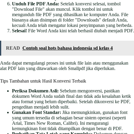
Unduh File PDF Anda:
Setelah konversi selesai, tombol
"Download File" akan muncul. Klik tombol ini untuk
mengunduh file PDF yang dihasilkan ke komputer Anda. File
biasanya akan disimpan di folder "Downloads" default Anda,
kecuali Anda telah mengatur lokasi penyimpanan yang berbeda.
Selesai!
File Word Anda kini telah berhasil diubah menjadi PDF.
READ
Contoh soal hots bahasa indonesia sd kelas 4
Anda dapat mengulangi proses ini untuk file lain atau menggunakan
alat PDF lain yang ditawarkan oleh Smallpdf jika diperlukan.
Tips Tambahan untuk Hasil Konversi Terbaik
Periksa Dokumen Asli:
Sebelum mengonversi, pastikan
dokumen Word Anda sudah final dan tidak ada kesalahan ketik
atau format yang belum diperbaiki. Setelah dikonversi ke PDF,
pengeditan menjadi lebih sulit.
Gunakan Font Standar:
Jika memungkinkan, gunakan font
yang umum tersedia di sebagian besar sistem operasi (seperti
Arial, Times New Roman, Calibri). Ini mengurangi
kemungkinan font tidak ditampilkan dengan benar di PDF.
Perhatikan Tata Letak yang Kompleks:
Dokumen dengan