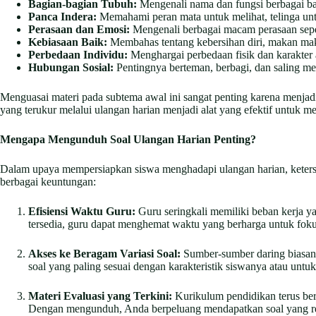
Bagian-bagian Tubuh:
Mengenali nama dan fungsi berbagai bagi
Panca Indera:
Memahami peran mata untuk melihat, telinga unt
Perasaan dan Emosi:
Mengenali berbagai macam perasaan seper
Kebiasaan Baik:
Membahas tentang kebersihan diri, makan mak
Perbedaan Individu:
Menghargai perbedaan fisik dan karakter 
Hubungan Sosial:
Pentingnya berteman, berbagi, dan saling m
Menguasai materi pada subtema awal ini sangat penting karena menjad
yang terukur melalui ulangan harian menjadi alat yang efektif untuk m
Mengapa Mengunduh Soal Ulangan Harian Penting?
Dalam upaya mempersiapkan siswa menghadapi ulangan harian, keterse
berbagai keuntungan:
Efisiensi Waktu Guru:
Guru seringkali memiliki beban kerja 
tersedia, guru dapat menghemat waktu yang berharga untuk foku
Akses ke Beragam Variasi Soal:
Sumber-sumber daring biasany
soal yang paling sesuai dengan karakteristik siswanya atau untuk 
Materi Evaluasi yang Terkini:
Kurikulum pendidikan terus ber
Dengan mengunduh, Anda berpeluang mendapatkan soal yang rele