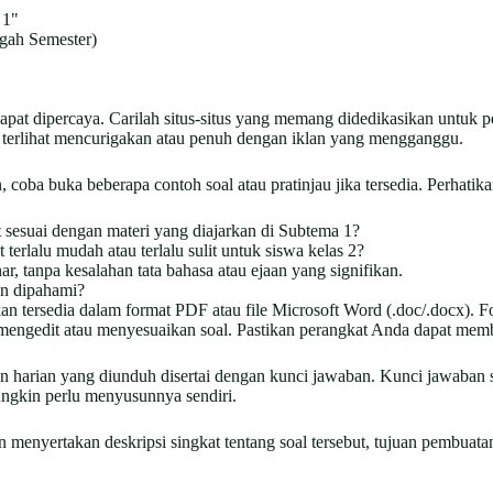
 1"
ngah Semester)
dapat dipercaya. Carilah situs-situs yang memang didedikasikan untuk pe
ng terlihat mencurigakan atau penuh dengan iklan yang mengganggu.
ba buka beberapa contoh soal atau pratinjau jika tersedia. Perhatikan
 sesuai dengan materi yang diajarkan di Subtema 1?
 terlalu mudah atau terlalu sulit untuk siswa kelas 2?
ar, tanpa kesalahan tata bahasa atau ejaan yang signifikan.
n dipahami?
kan tersedia dalam format PDF atau file Microsoft Word (.doc/.docx).
n mengedit atau menyesuaikan soal. Pastikan perangkat Anda dapat membu
an harian yang diunduh disertai dengan kunci jawaban. Kunci jawaban
ungkin perlu menyusunnya sendiri.
menyertakan deskripsi singkat tentang soal tersebut, tujuan pembuata