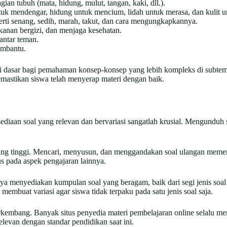
an tubuh (mata, hidung, mulut, tangan, kaki, dll.).
uk mendengar, hidung untuk mencium, lidah untuk merasa, dan kulit u
ti senang, sedih, marah, takut, dan cara mengungkapkannya.
anan bergizi, dan menjaga kesehatan.
antar teman.
embantu.
i dasar bagi pemahaman konsep-konsep yang lebih kompleks di subtema 
emastikan siswa telah menyerap materi dengan baik.
diaan soal yang relevan dan bervariasi sangatlah krusial. Mengunduh
yang tinggi. Mencari, menyusun, dan menggandakan soal ulangan meme
s pada aspek pengajaran lainnya.
a menyediakan kumpulan soal yang beragam, baik dari segi jenis soal
membuat variasi agar siswa tidak terpaku pada satu jenis soal saja.
kembang. Banyak situs penyedia materi pembelajaran online selalu mem
van dengan standar pendidikan saat ini.