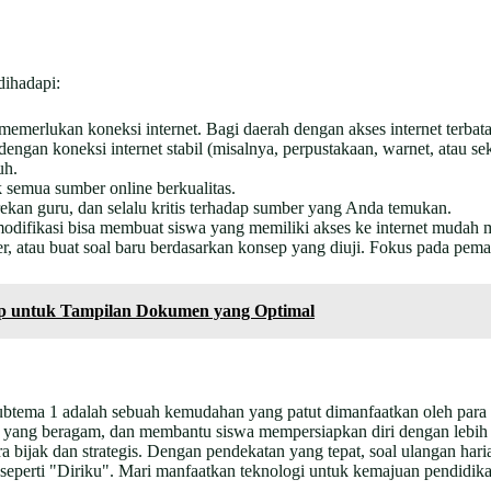
ihadapi:
merlukan koneksi internet. Bagi daerah dengan akses internet terbatas
ngan koneksi internet stabil (misalnya, perpustakaan, warnet, atau 
uh.
 semua sumber online berkualitas.
ekan guru, dan selalu kritis terhadap sumber yang Anda temukan.
difikasi bisa membuat siswa yang memiliki akses ke internet mudah 
r, atau buat soal baru berdasarkan konsep yang diuji. Fokus pada pe
ap untuk Tampilan Dokumen yang Optimal
ema 1 adalah sebuah kemudahan yang patut dimanfaatkan oleh para pe
yang beragam, dan membantu siswa mempersiapkan diri dengan lebih ba
ra bijak dan strategis. Dengan pendekatan yang tepat, soal ulangan ha
seperti "Diriku". Mari manfaatkan teknologi untuk kemajuan pendidika