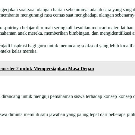
ngerjakan soal-soal ulangan harian sebelumnya adalah cara yang sanga
uga membantu mengurangi rasa cemas saat menghadapi ulangan sebenarny
-putrinya belajar di rumah seringkali kesulitan mencari materi latiha
haman anak mereka, memberikan bimbingan, dan mengidentifikasi are
adi inspirasi bagi guru untuk merancang soal-soal yang lebih kreatif
nteks kelas mereka.
 Semester 2 untuk Mempersiapkan Masa Depan
a dirancang untuk menguji pemahaman siswa terhadap konsep-konsep da
swa diminta memilih satu jawaban yang paling tepat dari beberapa pili