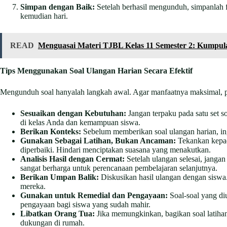
Simpan dengan Baik:
Setelah berhasil mengunduh, simpanlah f
kemudian hari.
READ
Menguasai Materi TJBL Kelas 11 Semester 2: Kumpu
Tips Menggunakan Soal Ulangan Harian Secara Efektif
Mengunduh soal hanyalah langkah awal. Agar manfaatnya maksimal, pe
Sesuaikan dengan Kebutuhan:
Jangan terpaku pada satu set so
di kelas Anda dan kemampuan siswa.
Berikan Konteks:
Sebelum memberikan soal ulangan harian, inga
Gunakan Sebagai Latihan, Bukan Ancaman:
Tekankan kepad
diperbaiki. Hindari menciptakan suasana yang menakutkan.
Analisis Hasil dengan Cermat:
Setelah ulangan selesai, janga
sangat berharga untuk perencanaan pembelajaran selanjutnya.
Berikan Umpan Balik:
Diskusikan hasil ulangan dengan siswa
mereka.
Gunakan untuk Remedial dan Pengayaan:
Soal-soal yang di
pengayaan bagi siswa yang sudah mahir.
Libatkan Orang Tua:
Jika memungkinkan, bagikan soal latiha
dukungan di rumah.