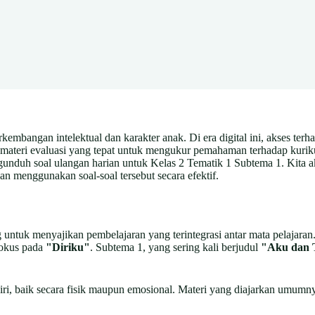
kembangan intelektual dan karakter anak. Di era digital ini, akses ter
materi evaluasi yang tepat untuk mengukur pemahaman terhadap kurikul
nduh soal ulangan harian untuk Kelas 2 Tematik 1 Subtema 1. Kita ak
n menggunakan soal-soal tersebut secara efektif.
ntuk menyajikan pembelajaran yang terintegrasi antar mata pelajaran. H
fokus pada
"Diriku"
. Subtema 1, yang sering kali berjudul
"Aku dan 
i, baik secara fisik maupun emosional. Materi yang diajarkan umumny