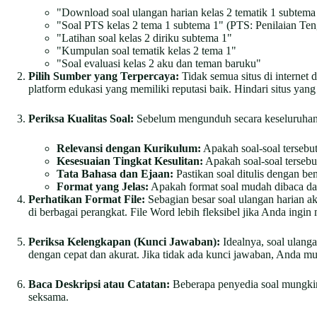
"Download soal ulangan harian kelas 2 tematik 1 subtema
"Soal PTS kelas 2 tema 1 subtema 1" (PTS: Penilaian Te
"Latihan soal kelas 2 diriku subtema 1"
"Kumpulan soal tematik kelas 2 tema 1"
"Soal evaluasi kelas 2 aku dan teman baruku"
Pilih Sumber yang Terpercaya:
Tidak semua situs di internet 
platform edukasi yang memiliki reputasi baik. Hindari situs ya
Periksa Kualitas Soal:
Sebelum mengunduh secara keseluruhan, co
Relevansi dengan Kurikulum:
Apakah soal-soal tersebut
Kesesuaian Tingkat Kesulitan:
Apakah soal-soal tersebut
Tata Bahasa dan Ejaan:
Pastikan soal ditulis dengan ben
Format yang Jelas:
Apakah format soal mudah dibaca da
Perhatikan Format File:
Sebagian besar soal ulangan harian a
di berbagai perangkat. File Word lebih fleksibel jika Anda ingi
Periksa Kelengkapan (Kunci Jawaban):
Idealnya, soal ulang
dengan cepat dan akurat. Jika tidak ada kunci jawaban, Anda m
Baca Deskripsi atau Catatan:
Beberapa penyedia soal mungkin 
seksama.