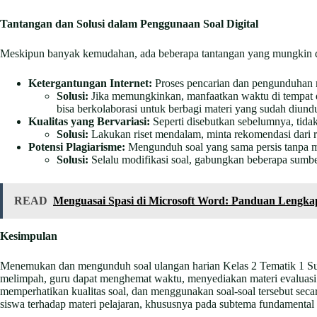
Tantangan dan Solusi dalam Penggunaan Soal Digital
Meskipun banyak kemudahan, ada beberapa tantangan yang mungkin d
Ketergantungan Internet:
Proses pencarian dan pengunduhan me
Solusi:
Jika memungkinkan, manfaatkan waktu di tempat de
bisa berkolaborasi untuk berbagi materi yang sudah diund
Kualitas yang Bervariasi:
Seperti disebutkan sebelumnya, tidak
Solusi:
Lakukan riset mendalam, minta rekomendasi dari r
Potensi Plagiarisme:
Mengunduh soal yang sama persis tanpa mo
Solusi:
Selalu modifikasi soal, gabungkan beberapa sumbe
READ
Menguasai Spasi di Microsoft Word: Panduan Lengk
Kesimpulan
Menemukan dan mengunduh soal ulangan harian Kelas 2 Tematik 1 Subt
melimpah, guru dapat menghemat waktu, menyediakan materi evaluasi 
memperhatikan kualitas soal, dan menggunakan soal-soal tersebut seca
siswa terhadap materi pelajaran, khususnya pada subtema fundamental 