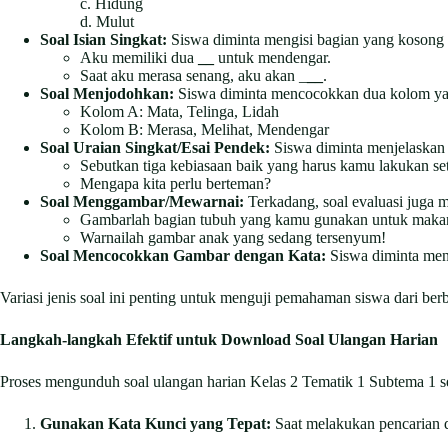
c. Hidung
d. Mulut
Soal Isian Singkat:
Siswa diminta mengisi bagian yang kosong 
Aku memiliki dua
__
untuk mendengar.
Saat aku merasa senang, aku akan _
__
.
Soal Menjodohkan:
Siswa diminta mencocokkan dua kolom ya
Kolom A: Mata, Telinga, Lidah
Kolom B: Merasa, Melihat, Mendengar
Soal Uraian Singkat/Esai Pendek:
Siswa diminta menjelaskan 
Sebutkan tiga kebiasaan baik yang harus kamu lakukan set
Mengapa kita perlu berteman?
Soal Menggambar/Mewarnai:
Terkadang, soal evaluasi juga m
Gambarlah bagian tubuh yang kamu gunakan untuk maka
Warnailah gambar anak yang sedang tersenyum!
Soal Mencocokkan Gambar dengan Kata:
Siswa diminta menc
Variasi jenis soal ini penting untuk menguji pemahaman siswa dari ber
Langkah-langkah Efektif untuk Download Soal Ulangan Harian
Proses mengunduh soal ulangan harian Kelas 2 Tematik 1 Subtema 1 s
Gunakan Kata Kunci yang Tepat:
Saat melakukan pencarian di