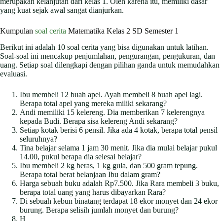
merupakan kelanjutan dari kelas 1. Oleh karena itu, memiliki dasar
yang kuat sejak awal sangat dianjurkan.
Kumpulan
soal cerita
Matematika Kelas 2 SD Semester 1
Berikut ini adalah 10 soal cerita yang bisa digunakan untuk latihan.
Soal-soal ini mencakup penjumlahan, pengurangan, pengukuran, dan
uang. Setiap soal dilengkapi dengan pilihan ganda untuk memudahkan
evaluasi.
Ibu membeli 12 buah apel. Ayah membeli 8 buah apel lagi.
Berapa total apel yang mereka miliki sekarang?
Andi memiliki 15 kelereng. Dia memberikan 7 kelerengnya
kepada Budi. Berapa sisa kelereng Andi sekarang?
Setiap kotak berisi 6 pensil. Jika ada 4 kotak, berapa total pensil
seluruhnya?
Tina belajar selama 1 jam 30 menit. Jika dia mulai belajar pukul
14.00, pukul berapa dia selesai belajar?
Ibu membeli 2 kg beras, 1 kg gula, dan 500 gram tepung.
Berapa total berat belanjaan Ibu dalam gram?
Harga sebuah buku adalah Rp7.500. Jika Rara membeli 3 buku,
berapa total uang yang harus dibayarkan Rara?
Di sebuah kebun binatang terdapat 18 ekor monyet dan 24 ekor
burung. Berapa selisih jumlah monyet dan burung?
H