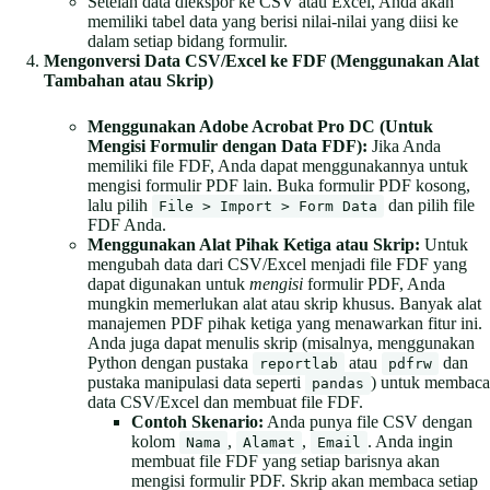
Setelah data diekspor ke CSV atau Excel, Anda akan
memiliki tabel data yang berisi nilai-nilai yang diisi ke
dalam setiap bidang formulir.
Mengonversi Data CSV/Excel ke FDF (Menggunakan Alat
Tambahan atau Skrip)
Menggunakan Adobe Acrobat Pro DC (Untuk
Mengisi Formulir dengan Data FDF):
Jika Anda
memiliki file FDF, Anda dapat menggunakannya untuk
mengisi formulir PDF lain. Buka formulir PDF kosong,
lalu pilih
dan pilih file
File > Import > Form Data
FDF Anda.
Menggunakan Alat Pihak Ketiga atau Skrip:
Untuk
mengubah data dari CSV/Excel menjadi file FDF yang
dapat digunakan untuk
mengisi
formulir PDF, Anda
mungkin memerlukan alat atau skrip khusus. Banyak alat
manajemen PDF pihak ketiga yang menawarkan fitur ini.
Anda juga dapat menulis skrip (misalnya, menggunakan
Python dengan pustaka
atau
dan
reportlab
pdfrw
pustaka manipulasi data seperti
) untuk membaca
pandas
data CSV/Excel dan membuat file FDF.
Contoh Skenario:
Anda punya file CSV dengan
kolom
,
,
. Anda ingin
Nama
Alamat
Email
membuat file FDF yang setiap barisnya akan
mengisi formulir PDF. Skrip akan membaca setiap