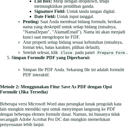
List Box:
Mirip dengan dropdown, tetapi
memungkinkan pemilihan ganda.
Signature Field:
Untuk tanda tangan digital.
Date Field:
Untuk input tanggal.
Penting:
Saat Anda membuat bidang formulir, berikan
nama yang deskriptif untuk setiap bidang (misalnya,
"NamaDepan", "AlamatEmail"). Nama ini akan menjadi
kunci saat mengekspor ke FDF.
Atur properti setiap bidang sesuai kebutuhan (misalnya,
format teks, batas karakter, pilihan default).
Setelah selesai, klik
pada panel
.
Close
Prepare Form
Simpan Formulir PDF yang Diperbarui:
Simpan file PDF Anda. Sekarang file ini adalah formulir
PDF interaktif.
Metode 2: Menggunakan Fitur Save As PDF dengan Opsi
Formulir (Jika Tersedia)
Beberapa versi Microsoft Word atau perangkat lunak pengolah kata
lain mungkin memiliki opsi untuk menyimpan langsung ke PDF
dengan beberapa elemen formulir dasar. Namun, ini biasanya tidak
secanggih Adobe Acrobat Pro DC dan mungkin memerlukan
penyesuaian lebih lanjut.