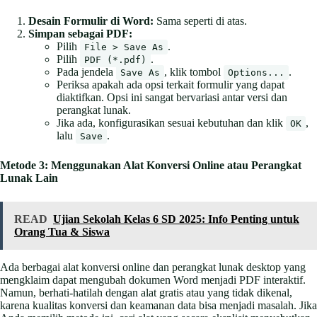
Desain Formulir di Word:
Sama seperti di atas.
Simpan sebagai PDF:
Pilih
.
File > Save As
Pilih
.
PDF (*.pdf)
Pada jendela
, klik tombol
.
Save As
Options...
Periksa apakah ada opsi terkait formulir yang dapat
diaktifkan. Opsi ini sangat bervariasi antar versi dan
perangkat lunak.
Jika ada, konfigurasikan sesuai kebutuhan dan klik
,
OK
lalu
.
Save
Metode 3: Menggunakan Alat Konversi Online atau Perangkat
Lunak Lain
READ
Ujian Sekolah Kelas 6 SD 2025: Info Penting untuk
Orang Tua & Siswa
Ada berbagai alat konversi online dan perangkat lunak desktop yang
mengklaim dapat mengubah dokumen Word menjadi PDF interaktif.
Namun, berhati-hatilah dengan alat gratis atau yang tidak dikenal,
karena kualitas konversi dan keamanan data bisa menjadi masalah. Jika