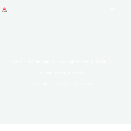
Skip
to
content
Home
Pendidikan
Cara ubah file word ke fdf
Cara ubah file word ke fdf
November 10, 2025
Pendidikan