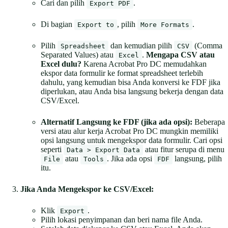
Cari dan pilih
.
Export PDF
Di bagian
, pilih
.
Export to
More Formats
Pilih
dan kemudian pilih
(Comma
Spreadsheet
CSV
Separated Values) atau
.
Mengapa CSV atau
Excel
Excel dulu?
Karena Acrobat Pro DC memudahkan
ekspor data formulir ke format spreadsheet terlebih
dahulu, yang kemudian bisa Anda konversi ke FDF jika
diperlukan, atau Anda bisa langsung bekerja dengan data
CSV/Excel.
Alternatif Langsung ke FDF (jika ada opsi):
Beberapa
versi atau alur kerja Acrobat Pro DC mungkin memiliki
opsi langsung untuk mengekspor data formulir. Cari opsi
seperti
atau fitur serupa di menu
Data > Export Data
atau
. Jika ada opsi
langsung, pilih
File
Tools
FDF
itu.
Jika Anda Mengekspor ke CSV/Excel:
Klik
.
Export
Pilih lokasi penyimpanan dan beri nama file Anda.