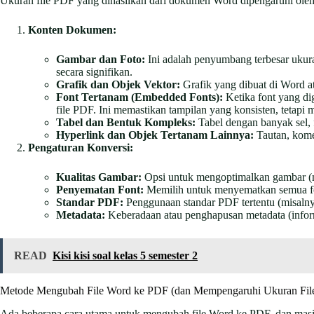
Ukuran file PDF yang dihasilkan dari dokumen Word dipengaruhi oleh
Konten Dokumen:
Gambar dan Foto:
Ini adalah penyumbang terbesar ukuran
secara signifikan.
Grafik dan Objek Vektor:
Grafik yang dibuat di Word a
Font Tertanam (Embedded Fonts):
Ketika font yang di
file PDF. Ini memastikan tampilan yang konsisten, tetapi
Tabel dan Bentuk Kompleks:
Tabel dengan banyak sel, f
Hyperlink dan Objek Tertanam Lainnya:
Tautan, komen
Pengaturan Konversi:
Kualitas Gambar:
Opsi untuk mengoptimalkan gambar (mi
Penyematan Font:
Memilih untuk menyematkan semua fon
Standar PDF:
Penggunaan standar PDF tertentu (misaln
Metadata:
Keberadaan atau penghapusan metadata (inform
READ
Kisi kisi soal kelas 5 semester 2
Metode Mengubah File Word ke PDF (dan Mempengaruhi Ukuran Fil
Ada beberapa cara utama untuk mengubah file Word ke PDF, dan masi