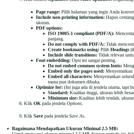
Page range:
Pilih halaman yang ingin Anda konver
Include non-printing information:
Hapus centang 
ukuran.
PDF options:
ISO 19005-1 compliant (PDF/A):
Mencentan
panjang.
Do not comply with PDF/A:
Tidak mencenta
Create bookmarks using:
Pilih
Headings
ji
Include slide transitions:
Tidak relevan untuk
Font embedding:
Opsi ini sangat penting.
Do not embed common system fonts:
Mengh
Embed only the pages used:
Menyematkan ha
Embed all characters:
Menyematkan seluruh s
mana pun dokumen dibuka.
Optimize for:
(Ini juga ada di jendela utama, tapi bis
Standard:
Kualitas tinggi, ukuran lebih besar
Minimum size:
Kualitas lebih rendah, ukuran 
Klik
OK
pada jendela
Options
.
Klik
Save
pada jendela
Save As
.
Bagaimana Mendapatkan Ukuran Minimal 2.5 MB:
Untuk mencapai ukuran minimal 2.5 MB dengan metode ini, fok