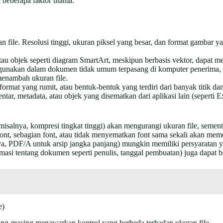
 beberapa faktor utama:
 file. Resolusi tinggi, ukuran piksel yang besar, dan format gambar y
tau objek seperti diagram SmartArt, meskipun berbasis vektor, dapat 
gunakan dalam dokumen tidak umum terpasang di komputer penerima, W
 menambah ukuran file.
ormat yang rumit, atau bentuk-bentuk yang terdiri dari banyak titik dan
tar, metadata, atau objek yang disematkan dari aplikasi lain (seperti
salnya, kompresi tingkat tinggi) akan mengurangi ukuran file, sement
t, sebagian font, atau tidak menyematkan font sama sekali akan mem
ya, PDF/A untuk arsip jangka panjang) mungkin memiliki persyaratan
asi tentang dokumen seperti penulis, tanggal pembuatan) juga dapat 
e)
ng-masing menawarkan kontrol yang berbeda terhadap ukuran file.