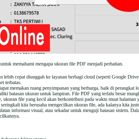
g untuk memahami mengapa ukuran file PDF menjadi perhatian.
n lebih cepat diunggah ke layanan berbagi cloud (seperti Google Driv
et terbatas.
apat memakan ruang penyimpanan yang berharga, baik di perangkat l
iki batasan ukuran untuk lampiran. File PDF yang terlalu besar mungki
, ukuran file yang kecil akan berkontribusi pada waktu muat halaman
eringkali kita berusaha mengecilkan ukuran file, ada kalanya kita jus
atan informasi visual, atau sekadar untuk menguji batasan sistem. Da
cilkannya.