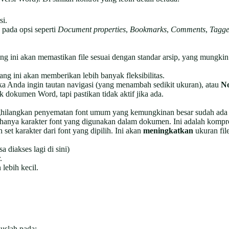
si.
pada opsi seperti
Document properties
,
Bookmarks
,
Comments
,
Tagge
g ini akan memastikan file sesuai dengan standar arsip, yang mungkin
ng ini akan memberikan lebih banyak fleksibilitas.
ka Anda ingin tautan navigasi (yang menambah sedikit ukuran), atau
N
 dokumen Word, tapi pastikan tidak aktif jika ada.
ilangkan penyematan font umum yang kemungkinan besar sudah ada d
nya karakter font yang digunakan dalam dokumen. Ini adalah komprom
et karakter dari font yang dipilih. Ini akan
meningkatkan
ukuran file
a diakses lagi di sini)
.
lebih kecil.
uslah pada: