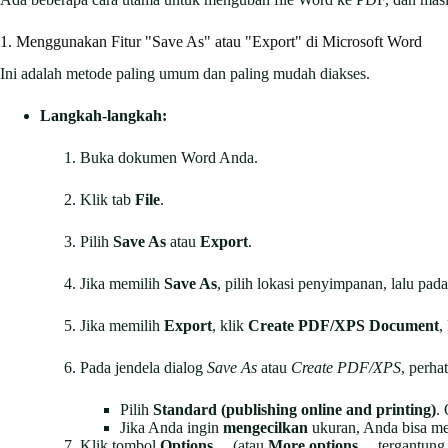
1. Menggunakan Fitur "Save As" atau "Export" di Microsoft Word
Ini adalah metode paling umum dan paling mudah diakses.
Langkah-langkah:
Buka dokumen Word Anda.
Klik tab
File
.
Pilih
Save As
atau
Export
.
Jika memilih
Save As
, pilih lokasi penyimpanan, lalu pa
Jika memilih
Export
, klik
Create PDF/XPS Document
,
Pada jendela dialog
Save As
atau
Create PDF/XPS
, perha
Pilih
Standard (publishing online and printing)
.
Jika Anda ingin
mengecilkan
ukuran, Anda bisa m
Klik tombol
Options…
(atau
More options…
tergantung 