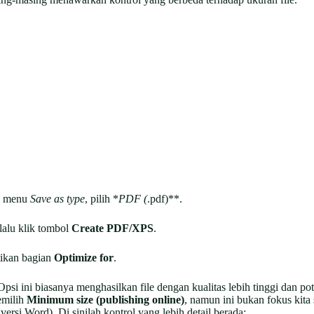
da menu
Save as type
, pilih *
PDF (
.pdf)**.
 lalu klik tombol
Create PDF/XPS
.
tikan bagian
Optimize for
.
 Opsi ini biasanya menghasilkan file dengan kualitas lebih tinggi dan p
emilih
Minimum size (publishing online)
, namun ini bukan fokus kita s
versi Word). Di sinilah kontrol yang lebih detail berada: