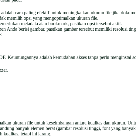
 adalah cara paling efektif untuk meningkatkan ukuran file jika dokumen
dak memilih opsi yang mengoptimalkan ukuran file.
merlukan metadata atau bookmark, pastikan opsi tersebut aktif.
n Anda berisi gambar, pastikan gambar tersebut memiliki resolusi ting
F.
F. Keuntungannya adalah kemudahan akses tanpa perlu menginstal softw
zar.
malkan ukuran file untuk keseimbangan antara kualitas dan ukuran. Un
ung banyak elemen berat (gambar resolusi tinggi, font yang banyak),
ualitas, tetapi ini jarang.