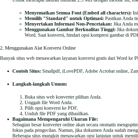
Menyematkan Semua Font (Embed all characters):
Ini
Memilih "Standard" untuk Optimasi:
Pastikan Anda ti
Menyertakan Informasi Non-Pencetakan:
Jika Anda me
Menggunakan Gambar Berkualitas Tinggi:
Jika dokume
Word. Saat konversi, hindari opsi kompresi gambar di PD
2. Menggunakan Alat Konversi Online
Banyak situs web menawarkan layanan konversi gratis dari Word ke PD
Contoh Situs:
Smallpdf, iLovePDF, Adobe Acrobat online, Zam
Langkah-langkah Umum:
Buka situs web konverter pilihan Anda.
Unggah file Word Anda.
Pilih opsi konversi ke PDF.
Unduh file PDF yang dihasilkan.
Bagaimana Mempengaruhi Ukuran File:
Sebagian besar konverter online akan secara otomatis mengopti
fokus pada pengecilan. Namun, jika dokumen Anda sudah mengand
Beberapa situs mungkin menawarkan opsi lanjutan untuk memilih k