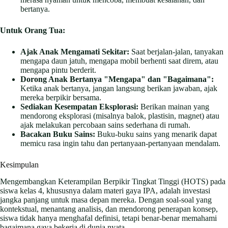
bertanya.
Untuk Orang Tua:
Ajak Anak Mengamati Sekitar:
Saat berjalan-jalan, tanyakan
mengapa daun jatuh, mengapa mobil berhenti saat direm, atau
mengapa pintu berderit.
Dorong Anak Bertanya "Mengapa" dan "Bagaimana":
Ketika anak bertanya, jangan langsung berikan jawaban, ajak
mereka berpikir bersama.
Sediakan Kesempatan Eksplorasi:
Berikan mainan yang
mendorong eksplorasi (misalnya balok, plastisin, magnet) atau
ajak melakukan percobaan sains sederhana di rumah.
Bacakan Buku Sains:
Buku-buku sains yang menarik dapat
memicu rasa ingin tahu dan pertanyaan-pertanyaan mendalam.
Kesimpulan
Mengembangkan Keterampilan Berpikir Tingkat Tinggi (HOTS) pada
siswa kelas 4, khususnya dalam materi gaya IPA, adalah investasi
jangka panjang untuk masa depan mereka. Dengan soal-soal yang
kontekstual, menantang analisis, dan mendorong penerapan konsep,
siswa tidak hanya menghafal definisi, tetapi benar-benar memahami
bagaimana gaya bekerja di dunia nyata.