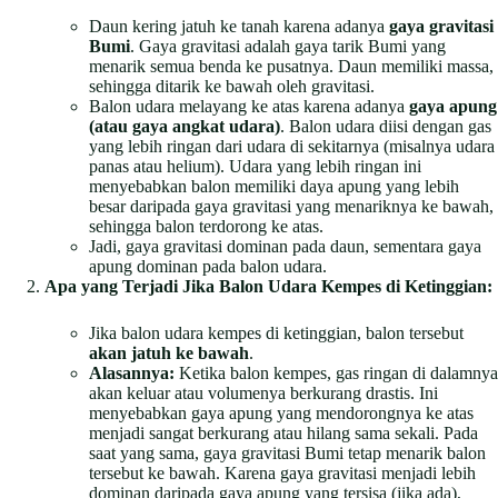
Daun kering jatuh ke tanah karena adanya
gaya gravitasi
Bumi
. Gaya gravitasi adalah gaya tarik Bumi yang
menarik semua benda ke pusatnya. Daun memiliki massa,
sehingga ditarik ke bawah oleh gravitasi.
Balon udara melayang ke atas karena adanya
gaya apung
(atau gaya angkat udara)
. Balon udara diisi dengan gas
yang lebih ringan dari udara di sekitarnya (misalnya udara
panas atau helium). Udara yang lebih ringan ini
menyebabkan balon memiliki daya apung yang lebih
besar daripada gaya gravitasi yang menariknya ke bawah,
sehingga balon terdorong ke atas.
Jadi, gaya gravitasi dominan pada daun, sementara gaya
apung dominan pada balon udara.
Apa yang Terjadi Jika Balon Udara Kempes di Ketinggian:
Jika balon udara kempes di ketinggian, balon tersebut
akan jatuh ke bawah
.
Alasannya:
Ketika balon kempes, gas ringan di dalamnya
akan keluar atau volumenya berkurang drastis. Ini
menyebabkan gaya apung yang mendorongnya ke atas
menjadi sangat berkurang atau hilang sama sekali. Pada
saat yang sama, gaya gravitasi Bumi tetap menarik balon
tersebut ke bawah. Karena gaya gravitasi menjadi lebih
dominan daripada gaya apung yang tersisa (jika ada),