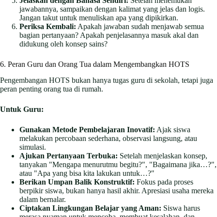
Jelaskan dengan Bahasa Sendiri:
Setelah menemukan
jawabannya, sampaikan dengan kalimat yang jelas dan logis.
Jangan takut untuk menuliskan apa yang dipikirkan.
Periksa Kembali:
Apakah jawaban sudah menjawab semua
bagian pertanyaan? Apakah penjelasannya masuk akal dan
didukung oleh konsep sains?
6. Peran Guru dan Orang Tua dalam Mengembangkan HOTS
Pengembangan HOTS bukan hanya tugas guru di sekolah, tetapi juga
peran penting orang tua di rumah.
Untuk Guru:
Gunakan Metode Pembelajaran Inovatif:
Ajak siswa
melakukan percobaan sederhana, observasi langsung, atau
simulasi.
Ajukan Pertanyaan Terbuka:
Setelah menjelaskan konsep,
tanyakan "Mengapa menurutmu begitu?", "Bagaimana jika…?",
atau "Apa yang bisa kita lakukan untuk…?"
Berikan Umpan Balik Konstruktif:
Fokus pada proses
berpikir siswa, bukan hanya hasil akhir. Apresiasi usaha mereka
dalam bernalar.
Ciptakan Lingkungan Belajar yang Aman:
Siswa harus
merasa nyaman untuk mencoba, membuat kesalahan, dan