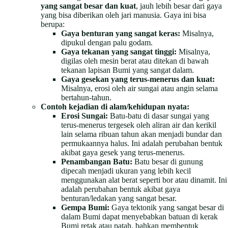
yang sangat besar dan kuat
, jauh lebih besar dari gaya
yang bisa diberikan oleh jari manusia. Gaya ini bisa
berupa:
Gaya benturan yang sangat keras:
Misalnya,
dipukul dengan palu godam.
Gaya tekanan yang sangat tinggi:
Misalnya,
digilas oleh mesin berat atau ditekan di bawah
tekanan lapisan Bumi yang sangat dalam.
Gaya gesekan yang terus-menerus dan kuat:
Misalnya, erosi oleh air sungai atau angin selama
bertahun-tahun.
Contoh kejadian di alam/kehidupan nyata:
Erosi Sungai:
Batu-batu di dasar sungai yang
terus-menerus tergesek oleh aliran air dan kerikil
lain selama ribuan tahun akan menjadi bundar dan
permukaannya halus. Ini adalah perubahan bentuk
akibat gaya gesek yang terus-menerus.
Penambangan Batu:
Batu besar di gunung
dipecah menjadi ukuran yang lebih kecil
menggunakan alat berat seperti bor atau dinamit. Ini
adalah perubahan bentuk akibat gaya
benturan/ledakan yang sangat besar.
Gempa Bumi:
Gaya tektonik yang sangat besar di
dalam Bumi dapat menyebabkan batuan di kerak
Bumi retak atau patah, bahkan membentuk