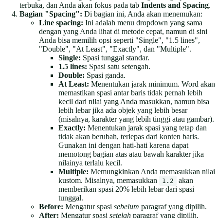
terbuka, dan Anda akan fokus pada tab
Indents and Spacing
.
Bagian "Spacing":
Di bagian ini, Anda akan menemukan:
Line spacing:
Ini adalah menu dropdown yang sama
dengan yang Anda lihat di metode cepat, namun di sini
Anda bisa memilih opsi seperti "Single", "1.5 lines",
"Double", "At Least", "Exactly", dan "Multiple".
Single:
Spasi tunggal standar.
1.5 lines:
Spasi satu setengah.
Double:
Spasi ganda.
At Least:
Menentukan jarak minimum. Word akan
memastikan spasi antar baris tidak pernah lebih
kecil dari nilai yang Anda masukkan, namun bisa
lebih lebar jika ada objek yang lebih besar
(misalnya, karakter yang lebih tinggi atau gambar).
Exactly:
Menentukan jarak spasi yang tetap dan
tidak akan berubah, terlepas dari konten baris.
Gunakan ini dengan hati-hati karena dapat
memotong bagian atas atau bawah karakter jika
nilainya terlalu kecil.
Multiple:
Memungkinkan Anda memasukkan nilai
kustom. Misalnya, memasukkan
akan
1.2
memberikan spasi 20% lebih lebar dari spasi
tunggal.
Before:
Mengatur spasi
sebelum
paragraf yang dipilih.
After:
Mengatur spasi
setelah
paragraf yang dipilih.