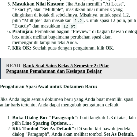
Masukkan Nilai Kustom:
Jika Anda memilih "At Least",
"Exactly", atau "Multiple", masukkan nilai numerik yang
diinginkan di kotak di sebelahnya. Misalnya, untuk spasi 1.2,
pilih "Multiple" dan masukkan
. Untuk spasi 12 poin, pilih
1.2
"Exactly" dan masukkan
.
12 pt
Pratinjau:
Perhatikan bagian "Preview" di bagian bawah dialog
box untuk melihat bagaimana perubahan spasi akan
memengaruhi tampilan teks Anda.
Klik OK:
Setelah puas dengan pengaturan, klik
OK
.
READ
Bank Soal Sains Kelas 5 Semester 2: Pilar
Penguatan Pemahaman dan Kesiapan Belajar
Pengaturan Spasi Awal untuk Dokumen Baru:
Jika Anda ingin semua dokumen baru yang Anda buat memiliki spasi
antar baris tertentu, Anda dapat mengubah pengaturan default.
Buka Dialog Box "Paragraph":
Ikuti langkah 1-3 di atas, lalu
pilih
Line Spacing Options…
.
Klik Tombol "Set As Default":
Di sudut kiri bawah jendela
dialog "Paragraph", Anda akan melihat tombol
Set As Default
.