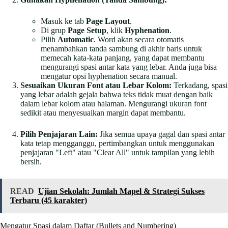
Masuk ke tab
Page Layout
.
Di grup
Page Setup
, klik
Hyphenation
.
Pilih
Automatic
. Word akan secara otomatis
menambahkan tanda sambung di akhir baris untuk
memecah kata-kata panjang, yang dapat membantu
mengurangi spasi antar kata yang lebar. Anda juga bisa
mengatur opsi hyphenation secara manual.
Sesuaikan Ukuran Font atau Lebar Kolom:
Terkadang, spasi
yang lebar adalah gejala bahwa teks tidak muat dengan baik
dalam lebar kolom atau halaman. Mengurangi ukuran font
sedikit atau menyesuaikan margin dapat membantu.
Pilih Penjajaran Lain:
Jika semua upaya gagal dan spasi antar
kata tetap mengganggu, pertimbangkan untuk menggunakan
penjajaran "Left" atau "Clear All" untuk tampilan yang lebih
bersih.
READ
Ujian Sekolah: Jumlah Mapel & Strategi Sukses
Terbaru (45 karakter)
Mengatur Spasi dalam Daftar (Bullets and Numbering)