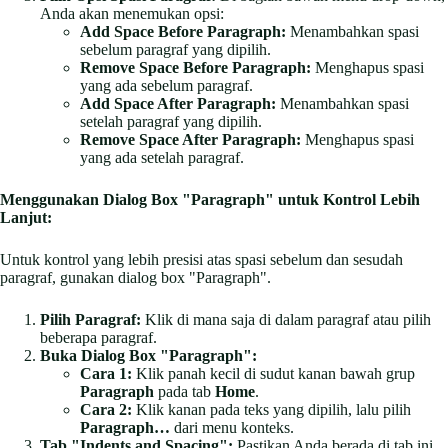
Anda akan menemukan opsi:
Add Space Before Paragraph:
Menambahkan spasi
sebelum paragraf yang dipilih.
Remove Space Before Paragraph:
Menghapus spasi
yang ada sebelum paragraf.
Add Space After Paragraph:
Menambahkan spasi
setelah paragraf yang dipilih.
Remove Space After Paragraph:
Menghapus spasi
yang ada setelah paragraf.
Menggunakan Dialog Box "Paragraph" untuk Kontrol Lebih
Lanjut:
Untuk kontrol yang lebih presisi atas spasi sebelum dan sesudah
paragraf, gunakan dialog box "Paragraph".
Pilih Paragraf:
Klik di mana saja di dalam paragraf atau pilih
beberapa paragraf.
Buka Dialog Box "Paragraph":
Cara 1:
Klik panah kecil di sudut kanan bawah grup
Paragraph
pada tab
Home
.
Cara 2:
Klik kanan pada teks yang dipilih, lalu pilih
Paragraph…
dari menu konteks.
Tab "Indents and Spacing":
Pastikan Anda berada di tab ini.