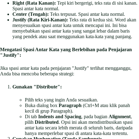
Right (Rata Kanan):
Tepi kiri bergerigi, teks rata di sisi kanan.
Spasi antar kata normal.
Center (Tengah):
Teks terpusat. Spasi antar kata normal.
Justify (Rata Kiri-Kanan):
Teks rata di kedua sisi. Word akan
menyesuaikan spasi antar kata untuk mencapai ini. Ini bisa
menyebabkan spasi antar kata yang sangat lebar dalam baris
yang pendek atau saat menggunakan kata-kata yang panjang.
Mengatasi Spasi Antar Kata yang Berlebihan pada Penjajaran
"Justify":
Jika spasi antar kata pada penjajaran "Justify" terlihat mengganggu,
Anda bisa mencoba beberapa strategi:
Gunakan "Distribute":
Pilih teks yang ingin Anda sesuaikan.
Buka dialog box
Paragraph
(Ctrl+M atau klik panah
kecil di grup Paragraph).
Di tab
Indents and Spacing
, pada bagian
Alignment
,
pilih
Distributed
. Opsi ini akan mendistribusikan spasi
antar kata secara lebih merata di seluruh baris, daripada
hanya memperlebar spasi di antara kata-kata tertentu.
Gunakan Hyphenation (Tanda Sambung):