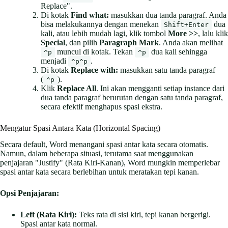
Replace".
Di kotak
Find what:
masukkan dua tanda paragraf. Anda
bisa melakukannya dengan menekan
dua
Shift+Enter
kali, atau lebih mudah lagi, klik tombol
More >>
, lalu klik
Special
, dan pilih
Paragraph Mark
. Anda akan melihat
muncul di kotak. Tekan
dua kali sehingga
^p
^p
menjadi
.
^p^p
Di kotak
Replace with:
masukkan satu tanda paragraf
(
).
^p
Klik
Replace All
. Ini akan mengganti setiap instance dari
dua tanda paragraf berurutan dengan satu tanda paragraf,
secara efektif menghapus spasi ekstra.
Mengatur Spasi Antara Kata (Horizontal Spacing)
Secara default, Word menangani spasi antar kata secara otomatis.
Namun, dalam beberapa situasi, terutama saat menggunakan
penjajaran "Justify" (Rata Kiri-Kanan), Word mungkin memperlebar
spasi antar kata secara berlebihan untuk meratakan tepi kanan.
Opsi Penjajaran:
Left (Rata Kiri):
Teks rata di sisi kiri, tepi kanan bergerigi.
Spasi antar kata normal.