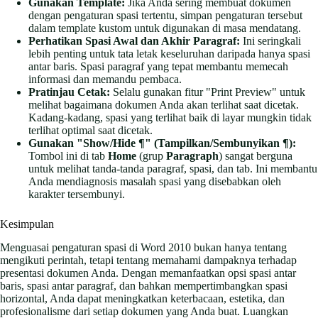
Gunakan Template:
Jika Anda sering membuat dokumen
dengan pengaturan spasi tertentu, simpan pengaturan tersebut
dalam template kustom untuk digunakan di masa mendatang.
Perhatikan Spasi Awal dan Akhir Paragraf:
Ini seringkali
lebih penting untuk tata letak keseluruhan daripada hanya spasi
antar baris. Spasi paragraf yang tepat membantu memecah
informasi dan memandu pembaca.
Pratinjau Cetak:
Selalu gunakan fitur "Print Preview" untuk
melihat bagaimana dokumen Anda akan terlihat saat dicetak.
Kadang-kadang, spasi yang terlihat baik di layar mungkin tidak
terlihat optimal saat dicetak.
Gunakan "Show/Hide ¶" (Tampilkan/Sembunyikan ¶):
Tombol ini di tab
Home
(grup
Paragraph
) sangat berguna
untuk melihat tanda-tanda paragraf, spasi, dan tab. Ini membantu
Anda mendiagnosis masalah spasi yang disebabkan oleh
karakter tersembunyi.
Kesimpulan
Menguasai pengaturan spasi di Word 2010 bukan hanya tentang
mengikuti perintah, tetapi tentang memahami dampaknya terhadap
presentasi dokumen Anda. Dengan memanfaatkan opsi spasi antar
baris, spasi antar paragraf, dan bahkan mempertimbangkan spasi
horizontal, Anda dapat meningkatkan keterbacaan, estetika, dan
profesionalisme dari setiap dokumen yang Anda buat. Luangkan