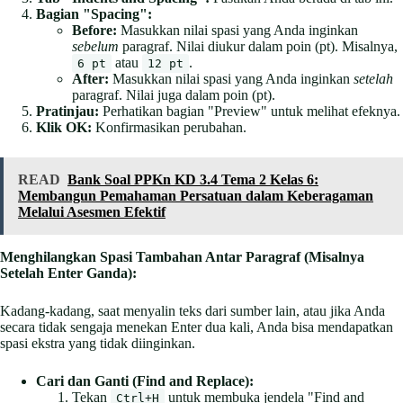
Bagian "Spacing":
Before:
Masukkan nilai spasi yang Anda inginkan
sebelum
paragraf. Nilai diukur dalam poin (pt). Misalnya,
atau
.
6 pt
12 pt
After:
Masukkan nilai spasi yang Anda inginkan
setelah
paragraf. Nilai juga dalam poin (pt).
Pratinjau:
Perhatikan bagian "Preview" untuk melihat efeknya.
Klik OK:
Konfirmasikan perubahan.
READ
Bank Soal PPKn KD 3.4 Tema 2 Kelas 6:
Membangun Pemahaman Persatuan dalam Keberagaman
Melalui Asesmen Efektif
Menghilangkan Spasi Tambahan Antar Paragraf (Misalnya
Setelah Enter Ganda):
Kadang-kadang, saat menyalin teks dari sumber lain, atau jika Anda
secara tidak sengaja menekan Enter dua kali, Anda bisa mendapatkan
spasi ekstra yang tidak diinginkan.
Cari dan Ganti (Find and Replace):
Tekan
untuk membuka jendela "Find and
Ctrl+H