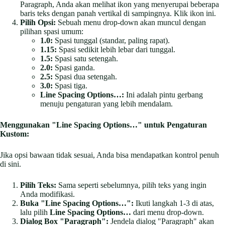
Paragraph, Anda akan melihat ikon yang menyerupai beberapa
baris teks dengan panah vertikal di sampingnya. Klik ikon ini.
Pilih Opsi:
Sebuah menu drop-down akan muncul dengan
pilihan spasi umum:
1.0:
Spasi tunggal (standar, paling rapat).
1.15:
Spasi sedikit lebih lebar dari tunggal.
1.5:
Spasi satu setengah.
2.0:
Spasi ganda.
2.5:
Spasi dua setengah.
3.0:
Spasi tiga.
Line Spacing Options…:
Ini adalah pintu gerbang
menuju pengaturan yang lebih mendalam.
Menggunakan "Line Spacing Options…" untuk Pengaturan
Kustom:
Jika opsi bawaan tidak sesuai, Anda bisa mendapatkan kontrol penuh
di sini.
Pilih Teks:
Sama seperti sebelumnya, pilih teks yang ingin
Anda modifikasi.
Buka "Line Spacing Options…":
Ikuti langkah 1-3 di atas,
lalu pilih
Line Spacing Options…
dari menu drop-down.
Dialog Box "Paragraph":
Jendela dialog "Paragraph" akan