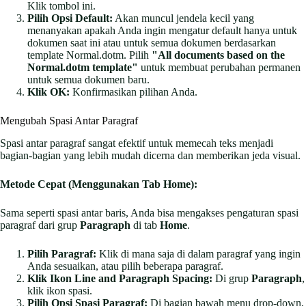
Klik tombol ini.
Pilih Opsi Default:
Akan muncul jendela kecil yang
menanyakan apakah Anda ingin mengatur default hanya untuk
dokumen saat ini atau untuk semua dokumen berdasarkan
template Normal.dotm. Pilih
"All documents based on the
Normal.dotm template"
untuk membuat perubahan permanen
untuk semua dokumen baru.
Klik OK:
Konfirmasikan pilihan Anda.
Mengubah Spasi Antar Paragraf
Spasi antar paragraf sangat efektif untuk memecah teks menjadi
bagian-bagian yang lebih mudah dicerna dan memberikan jeda visual.
Metode Cepat (Menggunakan Tab Home):
Sama seperti spasi antar baris, Anda bisa mengakses pengaturan spasi
paragraf dari grup
Paragraph
di tab
Home
.
Pilih Paragraf:
Klik di mana saja di dalam paragraf yang ingin
Anda sesuaikan, atau pilih beberapa paragraf.
Klik Ikon Line and Paragraph Spacing:
Di grup
Paragraph
,
klik ikon spasi.
Pilih Opsi Spasi Paragraf:
Di bagian bawah menu drop-down,