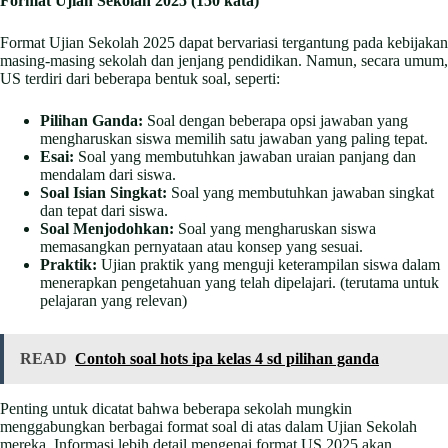
Format Ujian Sekolah 2025 (150 kata)
Format Ujian Sekolah 2025 dapat bervariasi tergantung pada kebijakan
masing-masing sekolah dan jenjang pendidikan. Namun, secara umum,
US terdiri dari beberapa bentuk soal, seperti:
Pilihan Ganda:
Soal dengan beberapa opsi jawaban yang
mengharuskan siswa memilih satu jawaban yang paling tepat.
Esai:
Soal yang membutuhkan jawaban uraian panjang dan
mendalam dari siswa.
Soal Isian Singkat:
Soal yang membutuhkan jawaban singkat
dan tepat dari siswa.
Soal Menjodohkan:
Soal yang mengharuskan siswa
memasangkan pernyataan atau konsep yang sesuai.
Praktik:
Ujian praktik yang menguji keterampilan siswa dalam
menerapkan pengetahuan yang telah dipelajari. (terutama untuk
pelajaran yang relevan)
READ
Contoh soal hots ipa kelas 4 sd pilihan ganda
Penting untuk dicatat bahwa beberapa sekolah mungkin
menggabungkan berbagai format soal di atas dalam Ujian Sekolah
mereka. Informasi lebih detail mengenai format US 2025 akan