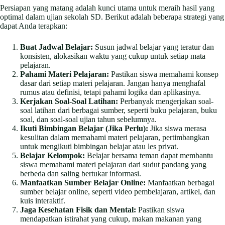
Persiapan yang matang adalah kunci utama untuk meraih hasil yang
optimal dalam ujian sekolah SD. Berikut adalah beberapa strategi yang
dapat Anda terapkan:
Buat Jadwal Belajar:
Susun jadwal belajar yang teratur dan
konsisten, alokasikan waktu yang cukup untuk setiap mata
pelajaran.
Pahami Materi Pelajaran:
Pastikan siswa memahami konsep
dasar dari setiap materi pelajaran. Jangan hanya menghafal
rumus atau definisi, tetapi pahami logika dan aplikasinya.
Kerjakan Soal-Soal Latihan:
Perbanyak mengerjakan soal-
soal latihan dari berbagai sumber, seperti buku pelajaran, buku
soal, dan soal-soal ujian tahun sebelumnya.
Ikuti Bimbingan Belajar (Jika Perlu):
Jika siswa merasa
kesulitan dalam memahami materi pelajaran, pertimbangkan
untuk mengikuti bimbingan belajar atau les privat.
Belajar Kelompok:
Belajar bersama teman dapat membantu
siswa memahami materi pelajaran dari sudut pandang yang
berbeda dan saling bertukar informasi.
Manfaatkan Sumber Belajar Online:
Manfaatkan berbagai
sumber belajar online, seperti video pembelajaran, artikel, dan
kuis interaktif.
Jaga Kesehatan Fisik dan Mental:
Pastikan siswa
mendapatkan istirahat yang cukup, makan makanan yang