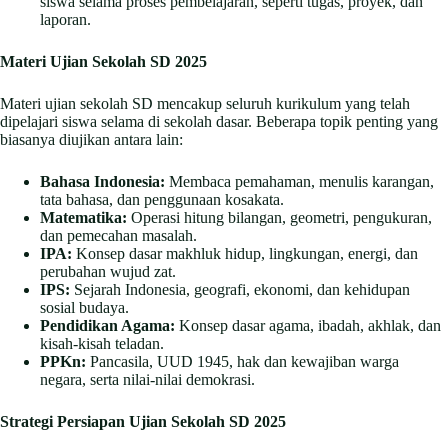
siswa selama proses pembelajaran, seperti tugas, proyek, dan
laporan.
Materi Ujian Sekolah SD 2025
Materi ujian sekolah SD mencakup seluruh kurikulum yang telah
dipelajari siswa selama di sekolah dasar. Beberapa topik penting yang
biasanya diujikan antara lain:
Bahasa Indonesia:
Membaca pemahaman, menulis karangan,
tata bahasa, dan penggunaan kosakata.
Matematika:
Operasi hitung bilangan, geometri, pengukuran,
dan pemecahan masalah.
IPA:
Konsep dasar makhluk hidup, lingkungan, energi, dan
perubahan wujud zat.
IPS:
Sejarah Indonesia, geografi, ekonomi, dan kehidupan
sosial budaya.
Pendidikan Agama:
Konsep dasar agama, ibadah, akhlak, dan
kisah-kisah teladan.
PPKn:
Pancasila, UUD 1945, hak dan kewajiban warga
negara, serta nilai-nilai demokrasi.
Strategi Persiapan Ujian Sekolah SD 2025